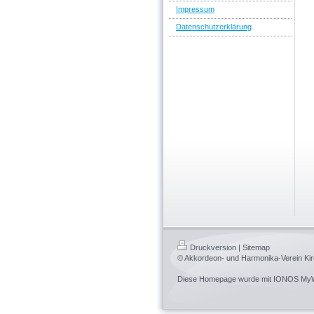
Impressum
Datenschutzerklärung
Druckversion
|
Sitemap
© Akkordeon- und Harmonika-Verein Kirc
Diese Homepage wurde mit
IONOS MyW