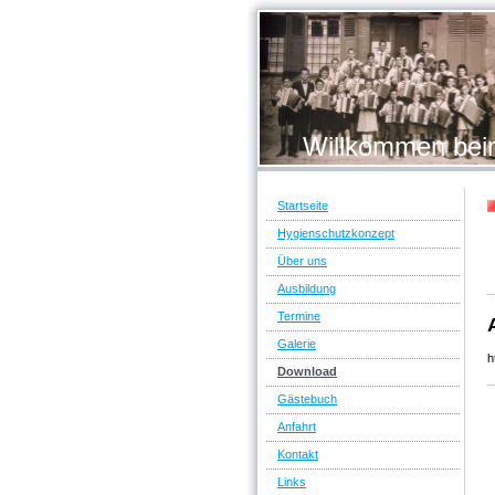
Willkommen beim
Startseite
Hygienschutzkonzept
Über uns
Ausbildung
Termine
Galerie
h
Download
Gästebuch
Anfahrt
Kontakt
Links