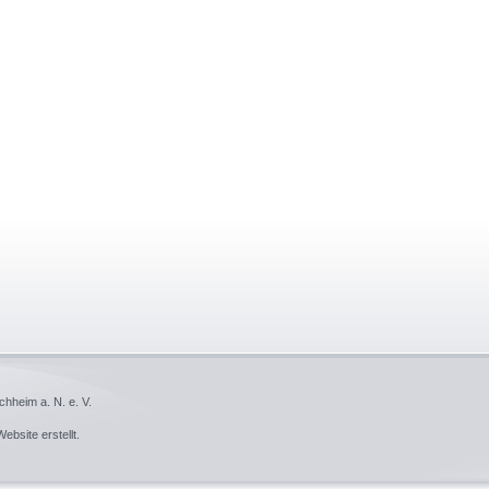
hheim a. N. e. V.
ebsite
erstellt.