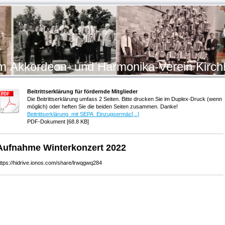
 Akkordeon- und Harmonika-Verein Kirchh
Beitrittserklärung für fördernde Mitglieder
Die Beitrittserklärung umfass 2 Seiten. Bitte drucken Sie im Duplex-Druck (wenn
möglich) oder heften Sie die beiden Seiten zusammen. Danke!
Beitrittserklärung_mit SEPA_Einzugsermäc[...]
PDF-Dokument [68.8 KB]
Aufnahme Winterkonzert 2022
ttps://hidrive.ionos.com/share/lrwqgwq284